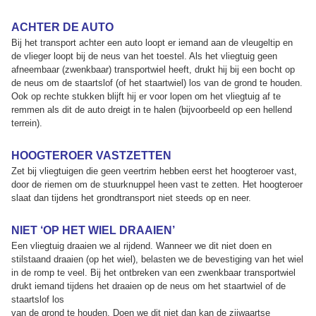
ACHTER DE AUTO
Bij het transport achter een auto loopt er iemand aan de vleugeltip en
de vlieger loopt bij de neus van het toestel. Als het vliegtuig geen
afneembaar (zwenkbaar) transportwiel heeft, drukt hij bij een bocht op
de neus om de staartslof (of het staartwiel) los van de grond te houden.
Ook op rechte stukken blijft hij er voor lopen om het vliegtuig af te
remmen als dit de auto dreigt in te halen (bijvoorbeeld op een hellend
terrein).
HOOGTEROER VASTZETTEN
Zet bij vliegtuigen die geen veertrim hebben eerst het hoogteroer vast,
door de riemen om de stuurknuppel heen vast te zetten. Het hoogteroer
slaat dan tijdens het grondtransport niet steeds op en neer.
NIET ‘OP HET WIEL DRAAIEN’
Een vliegtuig draaien we al rijdend. Wanneer we dit niet doen en
stilstaand draaien (op het wiel), belasten we de bevestiging van het wiel
in de romp te veel. Bij het ontbreken van een zwenkbaar transportwiel
drukt iemand tijdens het draaien op de neus om het staartwiel of de
staartslof los
van de grond te houden. Doen we dit niet dan kan de zijwaartse