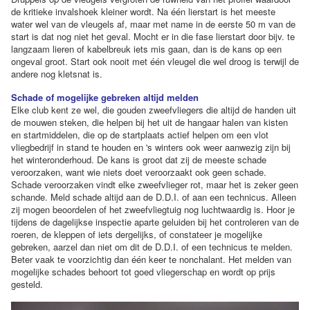
de kritieke invalshoek kleiner wordt. Na één lierstart is het meeste
water wel van de vleugels af, maar met name in de eerste 50 m van de
start is dat nog niet het geval. Mocht er in die fase lierstart door bijv. te
langzaam lieren of kabelbreuk iets mis gaan, dan is de kans op een
ongeval groot. Start ook nooit met één vleugel die wel droog is terwijl de
andere nog kletsnat is.
Schade of mogelijke gebreken altijd melden
Elke club kent ze wel, die gouden zweefvliegers die altijd de handen uit
de mouwen steken, die helpen bij het uit de hangaar halen van kisten
en startmiddelen, die op de startplaats actief helpen om een vlot
vliegbedrijf in stand te houden en 's winters ook weer aanwezig zijn bij
het winteronderhoud. De kans is groot dat zij de meeste schade
veroorzaken, want wie niets doet veroorzaakt ook geen schade.
Schade veroorzaken vindt elke zweefvlieger rot, maar het is zeker geen
schande. Meld schade altijd aan de D.D.I. of aan een technicus. Alleen
zij mogen beoordelen of het zweefvliegtuig nog luchtwaardig is. Hoor je
tijdens de dagelijkse inspectie aparte geluiden bij het controleren van de
roeren, de kleppen of iets dergelijks, of constateer je mogelijke
gebreken, aarzel dan niet om dit de D.D.I. of een technicus te melden.
Beter vaak te voorzichtig dan één keer te nonchalant. Het melden van
mogelijke schades behoort tot goed vliegerschap en wordt op prijs
gesteld.