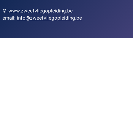
©
www.zweefvliegopleiding.be
email:
info@zweefvliegopleiding.be