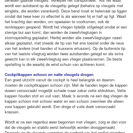
beneden gaande vleugels. Verwijder het transportwiel. Als het waait
wordt een autoband op de vleugeltip gelegd (behalve op vleugels met
winglets, die worden verankerd). Deze band moet er helemaal op liggen
omdat dat twee keer zo effectief is als wanneer hij er half op ligt. Waait
het krachtig dan worden, om opwaaien te voorkomen, ook de
remkleppen geopend. Wordt het vliegen tijdelijk stilgelegd omdat er een
stevige bui aan komt, dan worden de zweefvliegtuigen in
stormopstelling geplaatst. Hierbij worden alle zweefvliegtuigen naast
elkaar geplaatst, met steeds de tip van het ene toestel onder de neus
van het andere (met banden of kussens ertussen). Op de buitenste tip
van het laatste vliegtuig worden twee autobanden gelegd en als extra
gewicht kan in elk zweefvliegtuig een vlieger plaatsnemen. De beste
opstelling is die waarbij de wind schuin van achteren komt.
Cockpitkappen schoon en natte vleugels drogen
Een goed uitzicht vanuit de cockpit is heel belangrijk en daarom
moeten de cockpitkappen schoon zijn. Met de handen tegen de kappen
duwen veroorzaakt mogelijk schade maar zeker vette afdrukken. Vette
kappen houden stof en vuil vast. Maak 's avonds na een dag vliegen de
kappen schoon met schoon water en een schoon zeemleer die alleen
voor kappen gebruikt wordt. Een droge of vuile doek veroorzaakt
krassen.
Wordt er na een regenbui weer begonnen met vliegen, zorg er dan voor
dat de vleugels en stabilo eerst behoorlijk worden drooggemaakt.
Druppels op de vleugels vergroten de ruwheid van het profiel waardoor