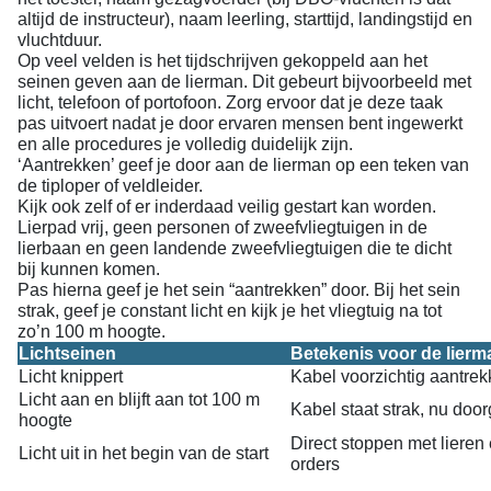
altijd de instructeur), naam leerling, starttijd, landingstijd en
vluchtduur.
Op veel velden is het tijdschrijven gekoppeld aan het
seinen geven aan de lierman. Dit gebeurt bijvoorbeeld met
licht, telefoon of portofoon. Zorg ervoor dat je deze taak
pas uitvoert nadat je door ervaren mensen bent ingewerkt
en alle procedures je volledig duidelijk zijn.
‘Aantrekken’ geef je door aan de lierman op een teken van
de tiploper of veldleider.
Kijk ook zelf of er inderdaad veilig gestart kan worden.
Lierpad vrij, geen personen of zweefvliegtuigen in de
lierbaan en geen landende zweefvliegtuigen die te dicht
bij kunnen komen.
Pas hierna geef je het sein “aantrekken” door. Bij het sein
strak, geef je constant licht en kijk je het vliegtuig na tot
zo’n 100 m hoogte.
Lichtseinen
Betekenis voor de lierm
Licht knippert
Kabel voorzichtig aantre
Licht aan en blijft aan tot 100 m
Kabel staat strak, nu doo
hoogte
Direct stoppen met liere
Licht uit in het begin van de start
orders