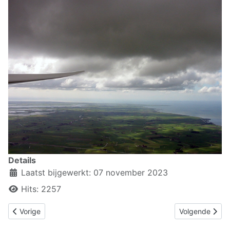
Details
Laatst bijgewerkt: 07 november 2023
Hits: 2257
Vorig artikel: 6. Operationele procedures voor het zweefvliegen
Volgende artik
Vorige
Volgende