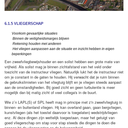
6.1.5 VLIEGERSCHAP
Voorkom gevaarlijke situaties
Binnen de veiligheidsmarges blijven
Rekening houden met anderen
Het vliegen aanpassen aan de situatie en inzicht hebben in eigen
beperkingen
Een zweefvliegbewijshouder en een solist hebben een grote mate van
vrijheid. Als solist mag je binnen zichtafstand van het veld onder
toezicht van de instructeur vliegen. Natuurlijk lukt het de instructeur niet
om je constant in de gaten te houden. Hij verwacht dat je ruim binnen
de gebruikslimieten van het vliegtuig blijft en je vliegen steeds aanpast
aan de omstandigheden. Bij goed zicht en geen turbulentie is meer
mogelijk dan bij matig zicht of veel collega's in de buurt.
Wie z’n LAPL(S) of SPL heeft mag in principe met z'n zweefvliegtuig in
binnen- en buitenland vliegen. Hij kan overland gaan, gaan bergvliegen,
kunstvliegen (als het toestel daarvoor is toegelaten) wedstrijdvliegen
enz. Al deze dingen zijn wettelijk toegestaan, maar het getuigt van
goed vliegerschap om stap voor stap steeds die dingen te doen die
passen bij de vliegervaring en de bekwaamheid.