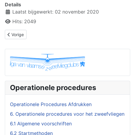
Details
Laatst bijgewerkt: 02 november 2020
Hits: 2049
Vorig artikel: 6.8 Gebruik parachute
Vorige
Operationele procedures
Operationele Procedures Afdrukken
6. Operationele procedures voor het zweefvliegen
6.1 Algemene voorschriften
6.2 Startmethoden