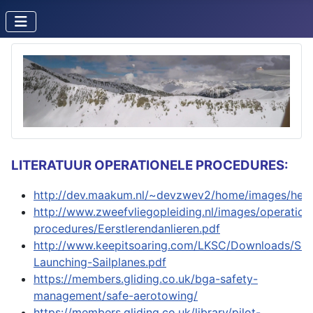
LITERATUUR OPERATIONELE PROCEDURES:
http://dev.maakum.nl/~devzwev2/home/images/het_g
http://www.zweefvliegopleiding.nl/images/operation
procedures/Eerstlerendanlieren.pdf
http://www.keepitsoaring.com/LKSC/Downloads/Sel
Launching-Sailplanes.pdf
https://members.gliding.co.uk/bga-safety-
management/safe-aerotowing/
https://members.gliding.co.uk/library/pilot-