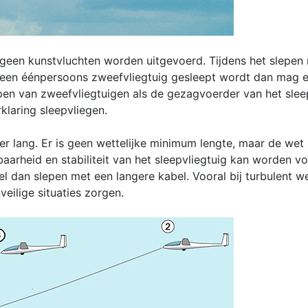
geen kunstvluchten worden uitgevoerd. Tijdens het slepen m
 er een éénpersoons zweefvliegtuig gesleept wordt dan ma
slepen van zweefvliegtuigen als de gezagvoerder van het sleep
laring sleepvliegen.
r lang. Er is geen wettelijke minimum lengte, maar de wet s
baarheid en stabiliteit van het sleepvliegtuig kan worden v
iel dan slepen met een langere kabel. Vooral bij turbulent w
eilige situaties zorgen.