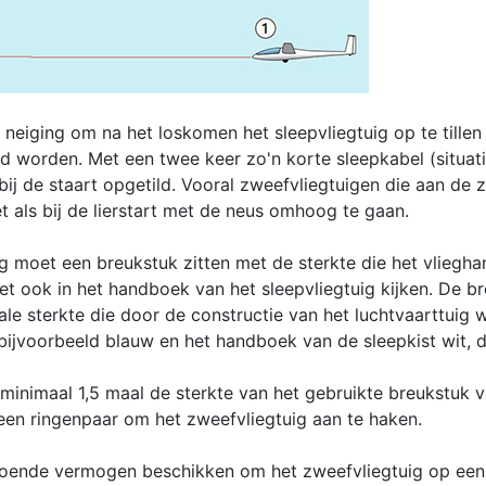
eiging om na het loskomen het sleepvliegtuig op te tillen (
d worden. Met een twee keer zo'n korte sleepkabel (situat
bij de staart opgetild. Vooral zweefvliegtuigen die aan d
 als bij de lierstart met de neus omhoog te gaan.
g moet een breukstuk zitten met de sterkte die het vliegh
et ook in het handboek van het sleepvliegtuig kijken. De br
le sterkte die door de constructie van het luchtvaarttuig 
ijvoorbeeld blauw en het handboek van de sleepkist wit, d
minimaal 1,5 maal de sterkte van het gebruikte breukstuk v
r een ringenpaar om het zweefvliegtuig aan te haken.
doende vermogen beschikken om het zweefvliegtuig op een 