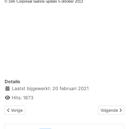
© Dirk Corporaal laatste update 5 oktober 2013
Details
Laatst bijgewerkt: 20 februari 2021
Hits: 1873
Vorig artikel: 2.3.1 Het menselijk informatieproces
Volgende artike
Vorige
Volgende