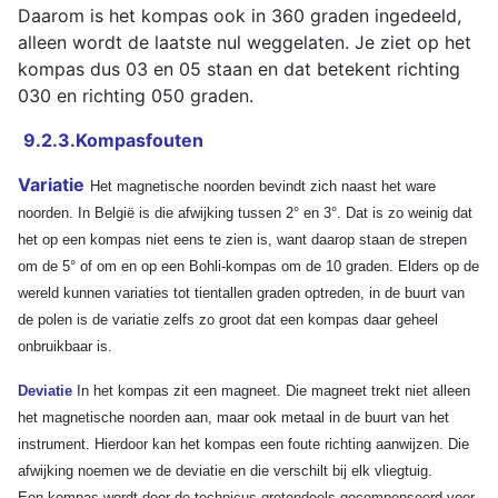
Daarom is het kompas ook in 360 graden ingedeeld,
alleen wordt de laatste nul weggelaten. Je ziet op het
kompas dus 03 en 05 staan en dat betekent richting
030 en richting 050 graden.
9.2.3.Kompasfouten
Variatie
Het magnetische noorden bevindt zich naast het ware
noorden. In België is die afwijking tussen 2° en 3°. Dat is zo weinig dat
het op een kompas niet eens te zien is, want daarop staan de strepen
om de 5° of om en op een Bohli-kompas om de 10 graden. Elders op de
wereld kunnen variaties tot tientallen graden optreden, in de buurt van
de polen is de variatie zelfs zo groot dat een kompas daar geheel
onbruikbaar is.
Deviatie
In het kompas zit een magneet. Die magneet trekt niet alleen
het magnetische noorden aan, maar ook metaal in de buurt van het
instrument. Hierdoor kan het kompas een foute richting aanwijzen. Die
afwijking noemen we de deviatie en die verschilt bij elk vliegtuig.
Een kompas wordt door de technicus grotendeels gecompenseerd voor